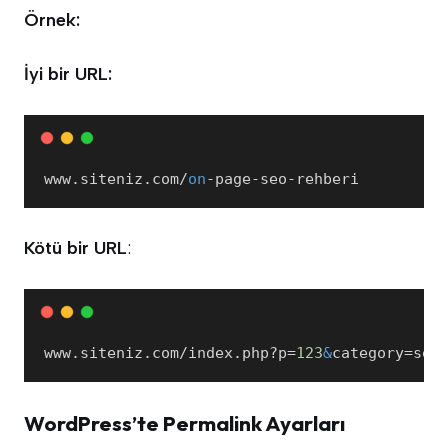
Örnek:
İyi bir URL:
www
.
siteniz
.
com/
on
-page-seo-rehberi
Kötü bir URL
:
www
.
siteniz
.
com/index
.
php?p=
123
&
category=seo
WordPress’te Permalink Ayarları