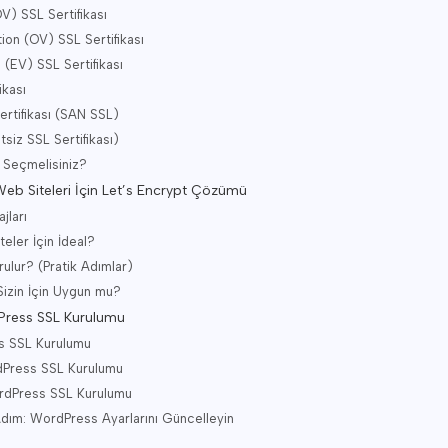
DV) SSL Sertifikası
tion (OV) SSL Sertifikası
 (EV) SSL Sertifikası
ikası
ertifikası (SAN SSL)
tsiz SSL Sertifikası)
ı Seçmelisiniz?
Web Siteleri İçin Let’s Encrypt Çözümü
jları
teler İçin İdeal?
rulur? (Pratik Adımlar)
Sizin İçin Uygun mu?
dPress SSL Kurulumu
ss SSL Kurulumu
rdPress SSL Kurulumu
ordPress SSL Kurulumu
dım: WordPress Ayarlarını Güncelleyin