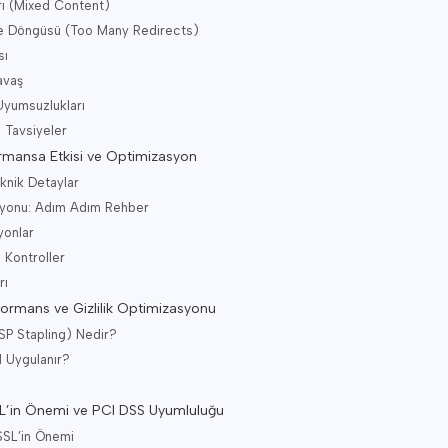
arı (Mixed Content)
e Döngüsü (Too Many Redirects)
sı
avaş
Uyumsuzlukları
 Tavsiyeler
formansa Etkisi ve Optimizasyon
knik Detaylar
syonu: Adım Adım Rehber
yonlar
 Kontroller
rı
rmans ve Gizlilik Optimizasyonu
P Stapling) Nedir?
 Uygulanır?
 SSL’in Önemi ve PCI DSS Uyumluluğu
 SSL’in Önemi