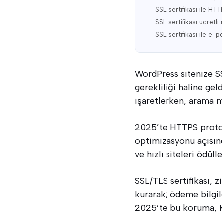
SSL sertifikası ile HT
SSL sertifikası ücretli
SSL sertifikası ile e-p
WordPress sitenize SS
gerekliliği haline gel
işaretlerken, arama m
2025’te HTTPS protok
optimizasyonu açısınd
ve hızlı siteleri ödüll
SSL/TLS sertifikası, z
kurarak; ödeme bilgiler
2025’te bu koruma, K