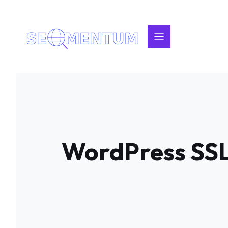
İçeriğe
atla
WordPress SSL