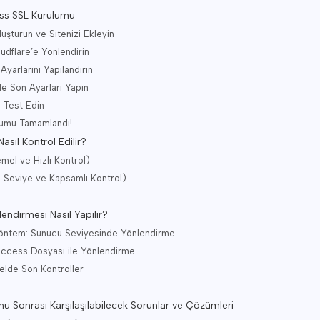
ess SSL Kurulumu
luşturun ve Sitenizi Ekleyin
oudflare’e Yönlendirin
Ayarlarını Yapılandırın
e Son Ayarları Yapın
e Test Edin
lumu Tamamlandı!
asıl Kontrol Edilir?
emel ve Hızlı Kontrol)
ri Seviye ve Kapsamlı Kontrol)
dirmesi Nasıl Yapılır?
 Yöntem: Sunucu Seviyesinde Yönlendirme
taccess Dosyası ile Yönlendirme
lde Son Kontroller
 Sonrası Karşılaşılabilecek Sorunlar ve Çözümleri