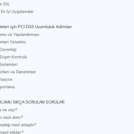
e SSL
 En İyi Uygulamalar
eleri için PCI DSS Uyumluluk Adımları
ulumu ve Yapılandırması
mleri Yönetimi
Güvenliği
Erişim Kontrolü
Sistemleri
stleri ve Denetimler
ntasyon
aporlama
LUMU SIKÇA SORULAN SORULAR
a ne olur?
 nasıl alınır?
adığı nasıl anlaşılır?
nasıl etkiler?