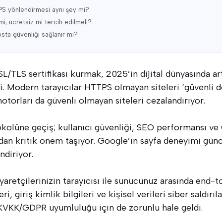
TPS yönlendirmesi aynı şey mi?
 mi, ücretsiz mi tercih edilmeli?
osta güvenliği sağlanır mı?
L/TLS sertifikası kurmak, 2025’in dijital dünyasında ar
di. Modern tarayıcılar HTTPS olmayan siteleri ‘güvenli d
otorları da güvenli olmayan siteleri cezalandırıyor.
olüne geçiş; kullanıcı güvenliği, SEO performansı ve
an kritik önem taşıyor. Google’ın sayfa deneyimi günc
endiriyor.
iyaretçilerinizin tarayıcısı ile sunucunuz arasında end-t
i, giriş kimlik bilgileri ve kişisel verileri siber saldırıl
VKK/GDPR uyumluluğu için de zorunlu hale geldi.