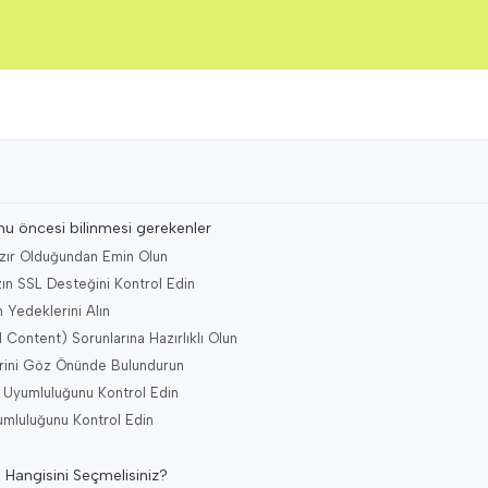
u öncesi bilinmesi gerekenler
Hazır Olduğundan Emin Olun
zın SSL Desteğini Kontrol Edin
 Yedeklerini Alın
 Content) Sorunlarına Hazırlıklı Olun
lerini Göz Önünde Bulundurun
ka Uyumluluğunu Kontrol Edin
umluluğunu Kontrol Edin
ve Hangisini Seçmelisiniz?