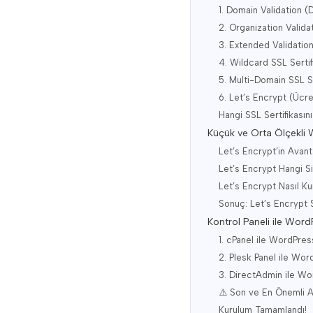
1. Domain Validation (
2. Organization Valida
3. Extended Validation
4. Wildcard SSL Sertif
5. Multi-Domain SSL S
6. Let’s Encrypt (Ücre
Hangi SSL Sertifikasın
Küçük ve Orta Ölçekli 
Let’s Encrypt’in Avanta
Let’s Encrypt Hangi Si
Let’s Encrypt Nasıl Ku
Sonuç: Let’s Encrypt 
Kontrol Paneli ile Wor
1. cPanel ile WordPre
2. Plesk Panel ile Wo
3. DirectAdmin ile W
⚠️ Son ve En Önemli A
Kurulum Tamamlandı!